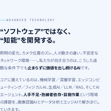
ADVANCED TECHNOLOGY
“ソフトウェア”ではなく、
“知能”を開発する。
照明の変化、カメラ位置のズレ、人の動きの違い、不安定な
ネットワーク環境——。私たちが向き合うのは、こうした過
酷な条件下でも
止まらずに価値を出し続けるAI
です。
コアに据えているのは、機械学習／深層学習、エッジコンピ
ューティング／フィジカルAI、生成AI／LLM／RAG、そしてAI
エージェント。
人手不足・熟練者依存・目視作業
という現場
の課題を、画像認識AIとデータ分析とエッジAIで解きほぐし
ていきます。